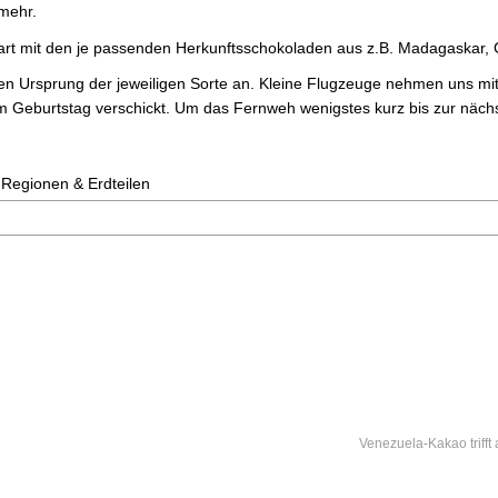
mehr.
art mit den je passenden Herkunftsschokoladen aus z.B. Madagaskar,
en Ursprung der jeweiligen Sorte an. Kleine Flugzeuge nehmen uns mit
Geburtstag verschickt. Um das Fernweh wenigstes kurz bis zur nächs
 Regionen & Erdteilen
Venezuela-Kakao trifft