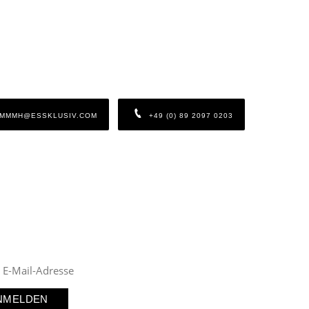
r freuen uns, von
nen zu hören
n Sie uns eine E-Mail oder rufen Sie uns an.
MMMH@ESSKLUSIV.COM
+49 (0) 89 2097 0203
ße Nachrichten
e Teil der ESSKLUSIV Welt: Inspirationen, Angebote und Infos rund
hemen Pralinen, Schokoladen & weitere süße Köstlichkeiten.